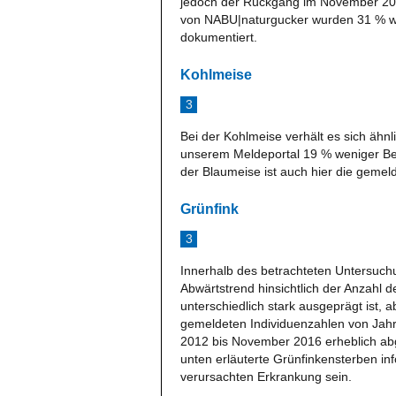
jedoch der Rückgang im November 201
von NABU|naturgucker wurden 31 % w
dokumentiert.
Kohlmeise
3
Bei der Kohlmeise verhält es sich äh
unserem Meldeportal 19 % weniger Be
der Blaumeise ist auch hier die geme
Grünfink
3
Innerhalb des betrachteten Untersuchu
Abwärtstrend hinsichtlich der Anzahl 
unterschiedlich stark ausgeprägt ist, 
gemeldeten Individuenzahlen von Jah
2012 bis November 2016 erheblich ab
unten erläuterte Grünfinkensterben in
verursachten Erkrankung sein.