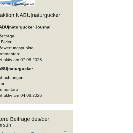
aktion NABU|naturgucker
ABU|naturgucker Journal
Beiträge
Bilder
Bewertungspunkte
ommentare
zt aktiv am 07.08.2026
ABU|naturgucker
obachtungen
der
mmentare
zt aktiv am 04.08.2026
tere Beiträge des/der
rs:in