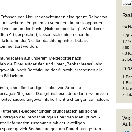
Red
m Erfassen von Naturbeobachtungen eine ganze Reihe von
g mit weiteren Angaben zu versehen. Im ausklappbaren
Im N
t weit unten der Punkt „Nichtbeobachtung“. Wird dieser
llten Art gespeichert, lassen sich entsprechende
276 
alls kann die Nichtbeobachtung unter „Details
1776 
d kommentiert werden.
360 
60 K
achtungsdaten auf unserem Meldeportal nach
zulet
den die Filter aufgerufen und unter „Beobachtetes“ wird
In N
ewählt. Nach Bestätigung der Auswahl erscheinen alle
 Bildschirm.
1 Be
1 Bil
nen, das offenkundige Fehlen von Arten zu
5 Ko
ssagekräftig sein. Das gilt insbesondere dann, wenn sich
zulet
u entscheiden, ungewöhnliche Nicht-Sichtungen zu melden.
Futterhaus-Beobachtungen grundsätzlich als solche
m Eintragen der Beobachtungen über den Menüpunkt „-
Wei
etailinformation zusammen mit der jeweiligen
Auto
 später gezielt Beobachtungen am Futterhaus gefiltert