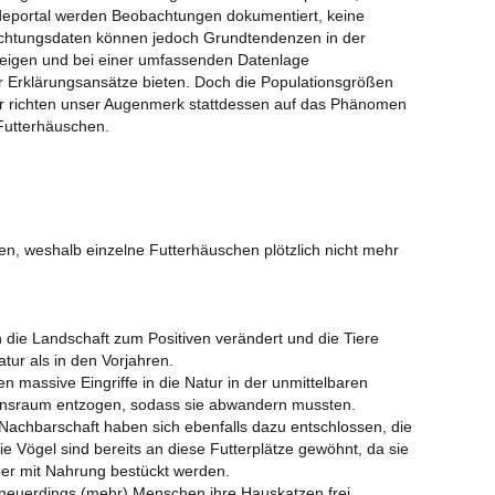
deportal werden Beobachtungen dokumentiert, keine
Gan
chtungsdaten können jedoch Grundtendenzen in der
be
zeigen und bei einer umfassenden Datenlage
Rei
ür Erklärungsansätze bieten. Doch die Populationsgrößen
26.
ir richten unser Augenmerk stattdessen auf das Phänomen
Futterhäuschen.
NAB
Kul
Was
Dat
Fut
hen, weshalb einzelne Futterhäuschen plötzlich nicht mehr
Eic
Was
Na
die Landschaft zum Positiven verändert und die Tiere
tur als in den Vorjahren.
Ers
massive Eingriffe in die Natur in der unmittelbaren
Be
nsraum entzogen, sodass sie abwandern mussten.
Fu
achbarschaft haben sich ebenfalls dazu entschlossen, die
Au
ie Vögel sind bereits an diese Futterplätze gewöhnt, da sie
er mit Nahrung bestückt werden.
Pla
neuerdings (mehr) Menschen ihre Hauskatzen frei