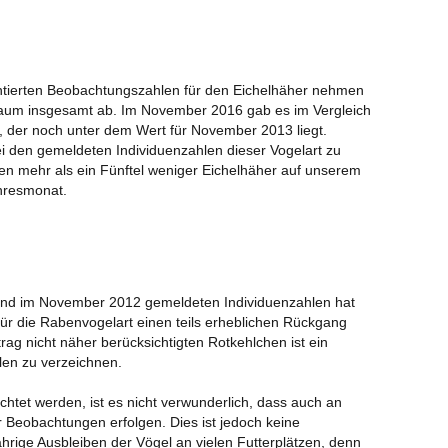
NAB
Was
Bl
tierten Beobachtungszahlen für den Eichelhäher nehmen
Ber
raum insgesamt ab. Im November 2016 gab es im Vergleich
Neu
 der noch unter dem Wert für November 2013 liegt.
Ber
 den gemeldeten Individuenzahlen dieser Vogelart zu
n mehr als ein Fünftel weniger Eichelhäher auf unserem
NAB
ahresmonat.
Sy
Am
Mel
Bil
und im November 2012 gemeldeten Individuenzahlen hat
wa
 für die Rabenvogelart einen teils erheblichen Rückgang
Sch
rag nicht näher berücksichtigten Rotkehlchen ist ein
be
len zu verzeichnen.
Bir
tet werden, ist es nicht verwunderlich, dass auch an
Hir
 Beobachtungen erfolgen. Dies ist jedoch keine
unt
ährige Ausbleiben der Vögel an vielen Futterplätzen, denn