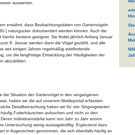
We
besser auswerten.
art
Hin
em erwähnt, dass Beobachtungsdaten von Gartenvögeln
Sta
BU | naturgucker dokumentiert werden können. Auch die
Aus
hierfür bestens geeignet. Sie findet jährlich Anfang Januar
Mel
s zum 8. Januar werden dann die Vögel gezählt, und alle
e seit einigen Jahren regelmäßig stattfindende
NAB
ug, um die langfristige Entwicklung der Häufigkeiten der
Jah
en abzubilden.
"Bi
er
Erf
Nos
Vog
e die Situation der Gartenvögel in den vergangenen
 war, haben wir die auf unserem Meldeportal erfassten
NAB
olche Detailbetrachtung haben wir für vier Singvogelarten
Jah
 häufig Futterhäuschen aufsuchen und nicht zu den
Bel
. Deren Individuenstärke kann von Jahr zu Jahr enorm
re Untersuchung wenig aussagekräftig. Ergänzend dazu
NAB
art in Augenschein genommen, die sich ebenfalls häufig an
Jah