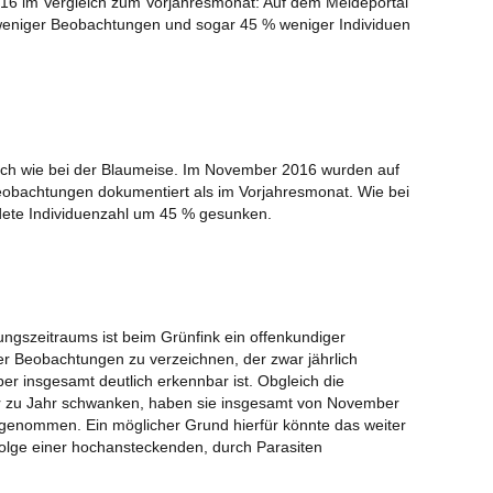
6 im Vergleich zum Vorjahresmonat: Auf dem Meldeportal
eniger Beobachtungen und sogar 45 % weniger Individuen
Vog
NA
Be
Zen
Was
nlich wie bei der Blaumeise. Im November 2016 wurden auf
ge
obachtungen dokumentiert als im Vorjahresmonat. Wie bei
NAB
ldete Individuenzahl um 45 % gesunken.
Da
201
NAB
Fal
ngszeitraums ist beim Grünfink ein offenkundiger
Fal
der Beobachtungen zu verzeichnen, der zwar jährlich
Art
aber insgesamt deutlich erkennbar ist. Obgleich die
r zu Jahr schwanken, haben sie insgesamt von November
Stu
genommen. Ein möglicher Grund hierfür könnte das weiter
Be
folge einer hochansteckenden, durch Parasiten
Was
erh