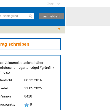
über uns
anmelden
?
trag schreiben
el
#blaumeise
#eichelhäher
terhäuschen
#gartenvögel
#grünfink
lmeise
fentlicht
08.12.2016
eitet
21.05.2025
r*innen
8418
ragspunkte
8