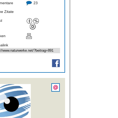
mentare
23
ne Zitate
nz
ken
alink