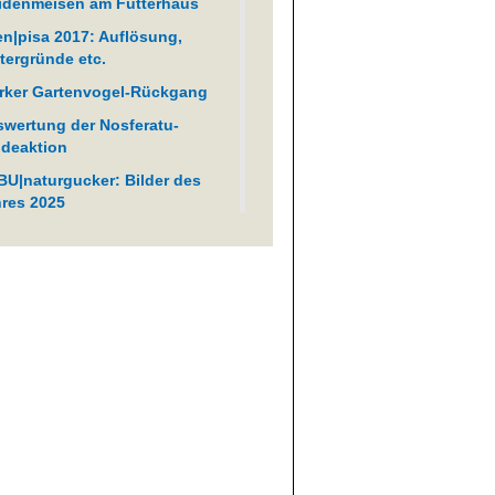
idenmeisen am Futterhaus
en|pisa 2017: Auflösung,
tergründe etc.
rker Gartenvogel-Rückgang
wertung der Nosferatu-
deaktion
U|naturgucker: Bilder des
res 2025
lderflut" auf Meldeportal
wünscht
olgreicher Meldeaufruf zur
feratu-Spinne
elarten am Futterhaus
U|naturgucker: Bilder des
res 2020
iebteste Fotos 2016
U|naturgucker: Bilder des
res 2024