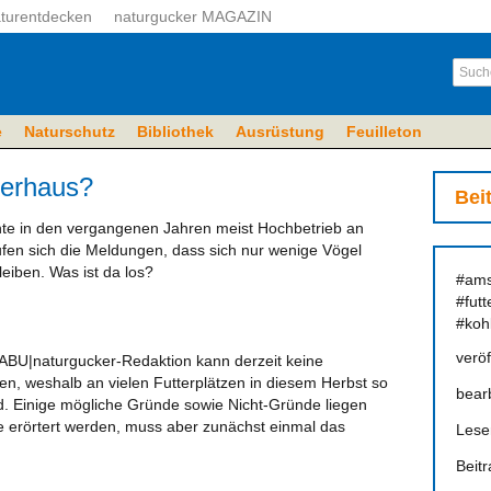
turentdecken
naturgucker MAGAZIN
e
Naturschutz
Bibliothek
Ausrüstung
Feuilleton
terhaus?
Bei
hte in den vergangenen Jahren meist Hochbetrieb an
fen sich die Meldungen, dass sich nur wenige Vögel
leiben. Was ist da los?
#ams
#fut
#koh
veröf
BU|naturgucker-Redaktion kann derzeit keine
n, weshalb an vielen Futterplätzen in diesem Herbst so
bearb
d. Einige mögliche Gründe sowie Nicht-Gründe liegen
e erörtert werden, muss aber zunächst einmal das
Lese
Beit