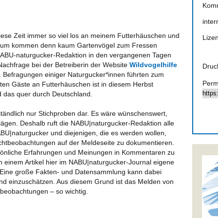
Kom
inter
 diese Zeit immer so viel los an meinem Futterhäuschen und
Lize
Warum kommen denn kaum Gartenvögel zum Fressen
 NABU-naturgucker-Redaktion in den vergangenen Tagen
Nachfrage bei der Betreiberin der Website
Wildvogelhilfe
Druc
ar. Befragungen einiger Naturgucker*innen führten zum
Perm
rten Gäste an Futterhäuschen ist in diesem Herbst
d das quer durch Deutschland.
ständlich nur Stichproben dar. Es wäre wünschenswert,
lägen. Deshalb ruft die NABU|naturgucker-Redaktion alle
BU|naturgucker und diejenigen, die es werden wollen,
chtbeobachtungen auf der Meldeseite zu dokumentieren.
persönliche Erfahrungen und Meinungen in Kommentaren zu
 in einem Artikel hier im NABU|naturgucker-Journal eigene
Eine große Fakten- und Datensammlung kann dabei
land einzuschätzen. Aus diesem Grund ist das Melden von
beobachtungen – so wichtig.