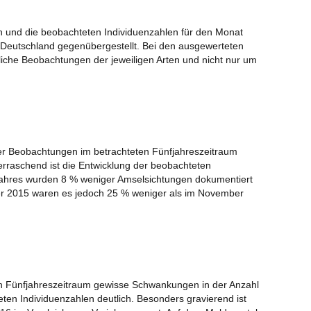
NAB
Jah
 und die beobachteten Individuenzahlen für den Monat
Deutschland gegenübergestellt. Bei den ausgewerteten
Pfl
liche Beobachtungen der jeweiligen Arten und nicht nur um
Jah
Fed
NAB
Jah
Sko
er Beobachtungen im betrachteten Fünfjahreszeitraum
Der
berraschend ist die Entwicklung der beobachteten
Jahres wurden 8 % weniger Amselsichtungen dokumentiert
Exc
er 2015 waren es jedoch 25 % weniger als im November
me
Sc
NAB
Jah
Vög
en Fünfjahreszeitraum gewisse Schwankungen in der Anzahl
per
en Individuenzahlen deutlich. Besonders gravierend ist
Mon